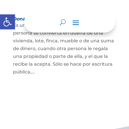
Abrir barra de herramientas
Donación
Es uno de los contratos cuyo fin es que una
persona se convierta en dueña de una
vivienda, lote, finca, mueble o de una suma
de dinero, cuando otra persona le regala
una propiedad o parte de ella, y el que la
recibe la acepta. Sólo se hace por escritura
pública,...