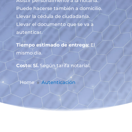
Asistir personalmente a la notaría.
Puede hacerse también a domicilio.
Llevar la cédula de ciudadanía.
Llevar el documento que se va a
autenticar.
Tiempo estimado de entrega:
El
mismo día.
Costo: SÍ.
Según tarifa notarial.
Home
Autenticación
9