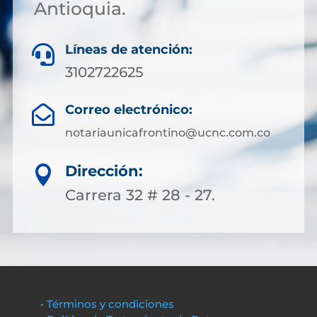
Antioquia.
Líneas de atención:

3102722625
Correo electrónico:

notariaunicafrontino@ucnc.com.co
Dirección:

Carrera 32 # 28 - 27.
• Términos y condiciones