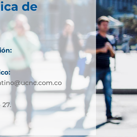
ica de
ión:
ico:
ontino@ucnc.com.co
 27.