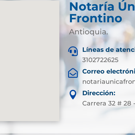
Notaría Ún
Frontino
Antioquia.
Líneas de atenc

3102722625
Correo electrón

notariaunicafr
Dirección:

Carrera 32 # 28 -