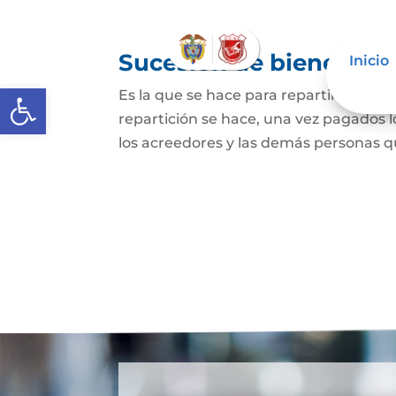
Sucesión de bienes po
Inicio
Abrir barra de herramientas
Es la que se hace para repartir los bie
repartición se hace, una vez pagados l
los acreedores y las demás personas qu