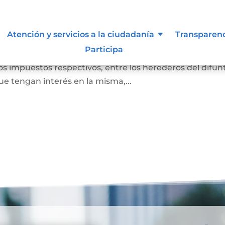
r causa de muerte
Atención y servicios a la ciudadanía
Transparen
Participa
nes del difunto, restando de ellos las deudas que tenía. 
os impuestos respectivos, entre los herederos del difun
e tengan interés en la misma,...