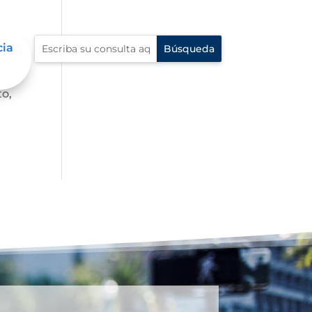
cia
Esta
to,