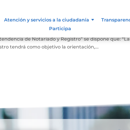
 lo vigilan
Atención y servicios a la ciudadanía
Transparen
Participa
ro En el Artículo 4 del Decreto 2723 de 2014, “Por el cu
ntendencia de Notariado y Registro” se dispone que: “La
ro tendrá como objetivo la orientación,...