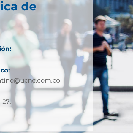
ica de
ión:
ico:
ontino@ucnc.com.co
 27.