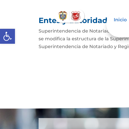
Entes y autoridades que
Inicio
Abrir barra de herramientas
Superintendencia de Notariado y Regist
se modifica la estructura de la Superi
Superintendencia de Notariado y Regist