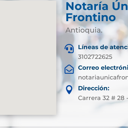
Notaría Ún
Frontino
Antioquia.
Líneas de atenc

3102722625
Correo electrón

notariaunicafr
Dirección:

Carrera 32 # 28 -