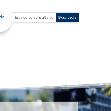
cia
al