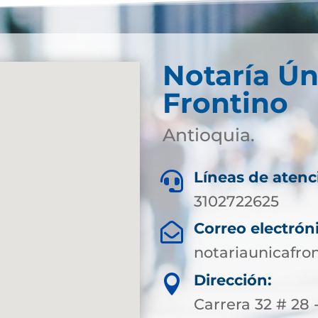
Notaría Ún
Frontino
Antioquia.
Líneas de atenc

3102722625
Correo electrón

notariaunicafr
Dirección:

Carrera 32 # 28 -