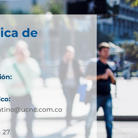
ica de
ión:
ico:
ontino@ucnc.com.co
 27.