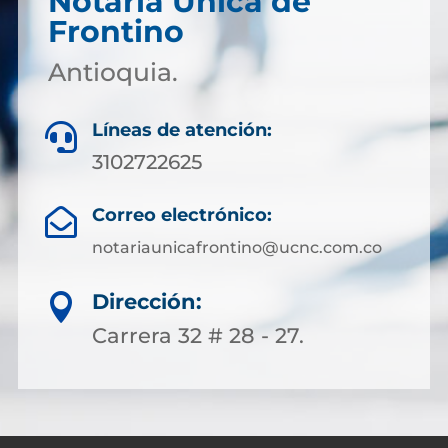
Notaría Única de
Frontino
Antioquia.
Líneas de atención:

3102722625
Correo electrónico:

notariaunicafrontino@ucnc.com.co
Dirección:

Carrera 32 # 28 - 27.